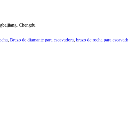
ingbaijiang, Chengdu
rocha
,
Brazo de diamante para escavadora
,
brazo de rocha para escavad