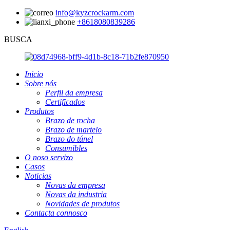
info@kyzcrockarm.com
+8618080839286
BUSCA
Inicio
Sobre nós
Perfil da empresa
Certificados
Produtos
Brazo de rocha
Brazo de martelo
Brazo do túnel
Consumibles
O noso servizo
Casos
Noticias
Novas da empresa
Novas da industria
Novidades de produtos
Contacta connosco