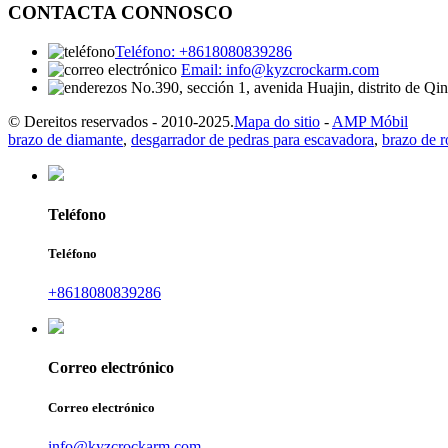
CONTACTA CONNOSCO
Teléfono: +8618080839286
Email: info@kyzcrockarm.com
No.390, sección 1, avenida Huajin, distrito de Q
© Dereitos reservados - 2010-2025.
Mapa do sitio
-
AMP Móbil
brazo de diamante
,
desgarrador de pedras para escavadora
,
brazo de 
Teléfono
Teléfono
+8618080839286
Correo electrónico
Correo electrónico
info@kyzcrockarm.com